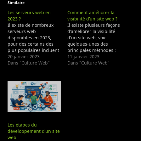
Similaire
Les serveurs web en
Comment améliorer la
2023 ?
visibilité d’un site web ?
Il existe de nombreux
Il existe plusieurs façons
serveurs web
d'améliorer la visibilité
disponibles en 2023,
d'un site web, voici
pour des certains des
quelques-unes des
plus populaires incluent
principales méthodes :
: Apache : un serveur
20 janvier 2023
Optimisation pour les
11 janvier 2023
web open-source très
Dans "Culture Web"
moteurs de recherche
Dans "Culture Web"
populaire, utilisé sur de
(SEO) : cela implique
nombreux sites Web. Il
d'optimiser le contenu et
est souvent utilisé en
la structure du site pour
combinaison avec PHP et
qu'il soit considéré
MySQL. Nginx : un
comme pertinent et de
serveur web open-
qualité par les moteurs
source qui a gagné…
de recherche. Cela
inclut…
Les étapes du
développement d’un site
web