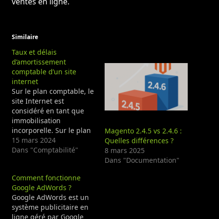
ventes en ligne.
Similaire
Taux et délais
d’amortissement
comptable d’un site
internet
Sur le plan comptable, le
site Internet est
considéré en tant que
immobilisation
incorporelle. Sur le plan
Magento 2.4.5 vs 2.4.6 :
comptable, les
15 mars 2024
Quelles différences ?
immobilisations
Dans "Comptabilité"
8 mars 2025
incorporelles englobent
Dans "Documentation"
divers actifs non
Comment fonctionne
matériels, tels que les
Google AdWords ?
logiciels, les brevets, les
Google AdWords est un
marques de commerce
système publicitaire en
et bien sûr, les sites
ligne géré par Google
Internet. Ces actifs ne